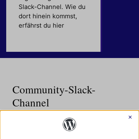
Slack-Channel. Wie du
dort hinein kommst,
erfährst du hier
Community-Slack-
Channel
×
Die WordPress-Community organisiert sich
über die
Chat-Software Slack
. Für jedes
Meetup in Deutschland gibt es im