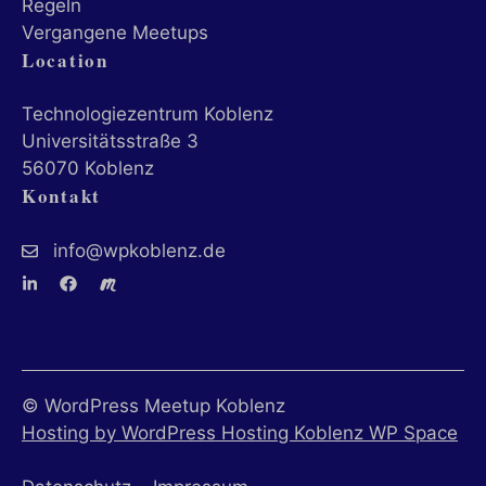
Regeln
Vergangene Meetups
MicrosoftApplicationsTelemetryDeviceId
Location
MicrosoftApplicationsTelemetryFirstLaunchTime
Technologiezentrum Koblenz
NFWSESSID
Universitätsstraße 3
ssm_au_c
56070 Koblenz
de.wordpress.org
Kontakt
ff.kis.v2.scr.kaspersky-labs.com
wordpress.org
info@wpkoblenz.de
www.gstatic.com
© WordPress Meetup Koblenz
Hosting by WordPress Hosting Koblenz WP Space