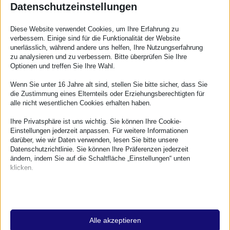
Datenschutzeinstellungen
deutschen Slack-Team einen eigenen
Channel. In diesem wird zum Beispiel über
Diese Website verwendet Cookies, um Ihre Erfahrung zu
verbessern. Einige sind für die Funktionalität der Website
die nächsten Themen diskutiert. Dazu gibt
unerlässlich, während andere uns helfen, Ihre Nutzungserfahrung
zu analysieren und zu verbessern. Bitte überprüfen Sie Ihre
es natürlich auch die Möglichkeit,
Optionen und treffen Sie Ihre Wahl.
allgemeine WordPress-Fragen zu stellen
Wenn Sie unter 16 Jahre alt sind, stellen Sie bitte sicher, dass Sie
oder auch Fragen rund um das Meetup
die Zustimmung eines Elternteils oder Erziehungsberechtigten für
alle nicht wesentlichen Cookies erhalten haben.
selbst (Mitfahrgelegenheiten, Termine
etc.).
Ihre Privatsphäre ist uns wichtig. Sie können Ihre Cookie-
Einstellungen jederzeit anpassen. Für weitere Informationen
darüber, wie wir Daten verwenden, lesen Sie bitte unsere
Datenschutzrichtlinie. Sie können Ihre Präferenzen jederzeit
Den Channel des WordPress-Meetups
ändern, indem Sie auf die Schaltfläche „Einstellungen“ unten
Koblenz findet man
klicken.
unter
https://dewp.slack.com/messages/C
Beachten Sie, dass das Deaktivieren bestimmter Arten von
Cookies Ihr Erlebnis auf der Website und die von uns angebotenen
5ZKC6NP5
.
Dienste beeinträchtigen kann.
Alle akzeptieren
Für die Anmeldung und den Zugriff auf
Essenzielle