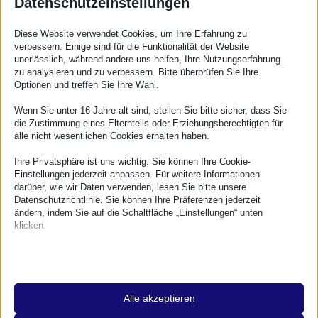
660 4th Street
Datenschutzeinstellungen
Suite #119
Diese Website verwendet Cookies, um Ihre Erfahrung zu
San Francisco
verbessern. Einige sind für die Funktionalität der Website
unerlässlich, während andere uns helfen, Ihre Nutzungserfahrung
CA 94107
zu analysieren und zu verbessern. Bitte überprüfen Sie Ihre
Optionen und treffen Sie Ihre Wahl.
eMail:
info@wpkoblenz.de
Wenn Sie unter 16 Jahre alt sind, stellen Sie bitte sicher, dass Sie
die Zustimmung eines Elternteils oder Erziehungsberechtigten für
alle nicht wesentlichen Cookies erhalten haben.
Ihre Privatsphäre ist uns wichtig. Sie können Ihre Cookie-
Einstellungen jederzeit anpassen. Für weitere Informationen
WordPress Meetup Koblenz
darüber, wie wir Daten verwenden, lesen Sie bitte unsere
Datenschutzrichtlinie. Sie können Ihre Präferenzen jederzeit
ändern, indem Sie auf die Schaltfläche „Einstellungen“ unten
Jeden zweiten Mittwoch im Monat, offen für alle,
klicken.
kostenfrei.
Beachten Sie, dass das Deaktivieren bestimmter Arten von
Links
Cookies Ihr Erlebnis auf der Website und die von uns angebotenen
Dienste beeinträchtigen kann.
Slack Channel
Alle akzeptieren
Regeln
Essenzielle