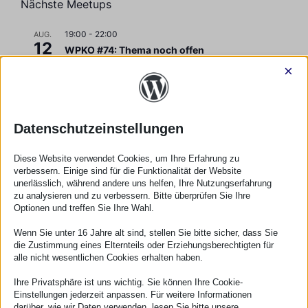
Nächste Meetups
19:00
-
22:00
AUG.
12
WPKO #74: Thema noch offen
×
Kalender anzeigen
Datenschutzeinstellungen
Deutschsprachige Meetups
Diese Website verwendet Cookies, um Ihre Erfahrung zu
verbessern. Einige sind für die Funktionalität der Website
WP Meetup Aachen
unerlässlich, während andere uns helfen, Ihre Nutzungserfahrung
zu analysieren und zu verbessern. Bitte überprüfen Sie Ihre
WP Meetup Berlin
Optionen und treffen Sie Ihre Wahl.
Wenn Sie unter 16 Jahre alt sind, stellen Sie bitte sicher, dass Sie
WP Meetup Bern
die Zustimmung eines Elternteils oder Erziehungsberechtigten für
alle nicht wesentlichen Cookies erhalten haben.
WP Meetup Bonn
Ihre Privatsphäre ist uns wichtig. Sie können Ihre Cookie-
WP Meetup Bremen
Einstellungen jederzeit anpassen. Für weitere Informationen
darüber, wie wir Daten verwenden, lesen Sie bitte unsere