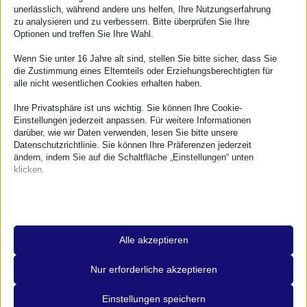
12
unerlässlich, während andere uns helfen, Ihre Nutzungserfahrung
WPKO #74: Thema noch offen
zu analysieren und zu verbessern. Bitte überprüfen Sie Ihre
Optionen und treffen Sie Ihre Wahl.
Kalender anzeigen
Wenn Sie unter 16 Jahre alt sind, stellen Sie bitte sicher, dass Sie
die Zustimmung eines Elternteils oder Erziehungsberechtigten für
alle nicht wesentlichen Cookies erhalten haben.
Deutschsprachige Meetups
Ihre Privatsphäre ist uns wichtig. Sie können Ihre Cookie-
Einstellungen jederzeit anpassen. Für weitere Informationen
darüber, wie wir Daten verwenden, lesen Sie bitte unsere
WP Meetup Aachen
Datenschutzrichtlinie. Sie können Ihre Präferenzen jederzeit
ändern, indem Sie auf die Schaltfläche „Einstellungen“ unten
WP Meetup Berlin
klicken.
WP Meetup Bern
Beachten Sie, dass das Deaktivieren bestimmter Arten von
Cookies Ihr Erlebnis auf der Website und die von uns angebotenen
Dienste beeinträchtigen kann.
WP Meetup Bonn
Alle akzeptieren
WP Meetup Bremen
Essenzielle
Essenzielle Cookies und Dienste ermöglichen grundlegende
Nur erforderliche akzeptieren
WP Meetup Dresden
Funktionen und sind für das ordnungsgemäße Funktionieren der
Website erforderlich. Diese Cookies und Dienste erfordern keine
Einstellungen speichern
Zustimmung des Nutzers gemäß der DSGVO.
WP Meetup Dortmund