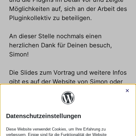
Möglichkeiten auf, sich an der Arbeit des
Pluginkollektiv zu beteiligen.
An dieser Stelle nochmals einen
herzlichen Dank für Deinen besuch,
Simon!
Die Slides zum Vortrag und weitere Infos
gibt es auf
der Website von Simon
oder
×
direkt
auf Speackerdeck
.
Datenschutzeinstellungen
Nächste Meetups
Diese Website verwendet Cookies, um Ihre Erfahrung zu
19:00
-
22:00
AUG.
verbessern. Einige sind für die Funktionalität der Website