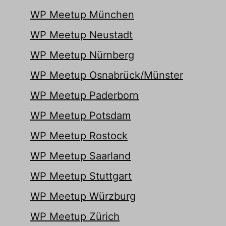
NFWSESSID
WP Meetup München
ssm_au_c
WP Meetup Neustadt
de.wordpress.org
WP Meetup Nürnberg
ff.kis.v2.scr.kaspersky-labs.com
wordpress.org
WP Meetup Osnabrück/Münster
www.gstatic.com
WP Meetup Paderborn
WP Meetup Potsdam
WP Meetup Rostock
WP Meetup Saarland
WP Meetup Stuttgart
WP Meetup Würzburg
WP Meetup Zürich