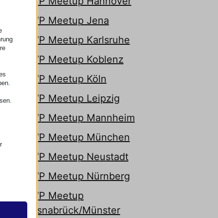
WP Meetup Hannover
WP Meetup Jena
e
WP Meetup Karlsruhe
hrung
re
WP Meetup Koblenz
nes
WP Meetup Köln
ben.
WP Meetup Leipzig
ssen.
WP Meetup Mannheim
WP Meetup München
r
WP Meetup Neustadt
WP Meetup Nürnberg
 das
WP Meetup
Osnabrück/Münster