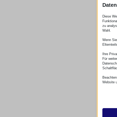
Daten
Diese Web
Funktiona
zu analys
Wahl.
Wenn Sie 
Elterntei
Ihre Priv
Für weite
Datenschu
Schaltflä
Beachten 
Website u
Essen
Essenz
ordnun
erford