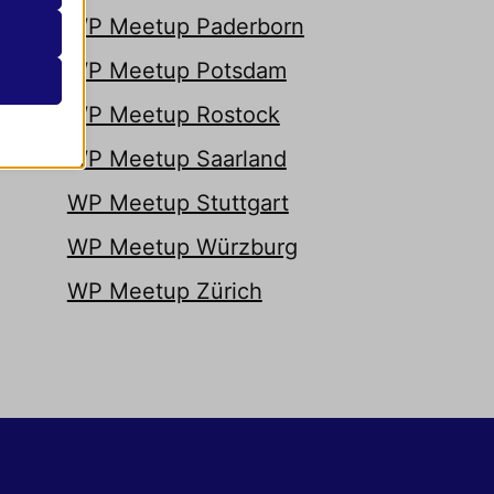
WP Meetup Paderborn
 unter
WP Meetup Potsdam
assen.
WP Meetup Rostock
WP Meetup Saarland
igen,
WP Meetup Stuttgart
WP Meetup Würzburg
n
WP Meetup Zürich