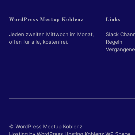
ff.kis.
wordpre
WordPress Meetup Koblenz
Links
www.gst
Jeden zweiten Mittwoch im Monat,
Slack Chann
offen für alle, kostenfrei.
Regeln
Vergangene
© WordPress Meetup Koblenz
Hosting by WordPress Hosting Koblenz WP Space