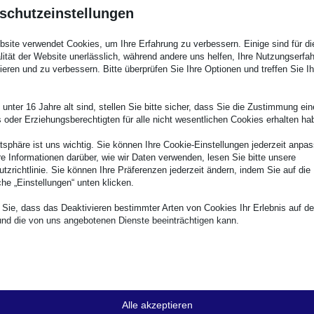
schutzeinstellungen
site verwendet Cookies, um Ihre Erfahrung zu verbessern. Einige sind für di
lität der Website unerlässlich, während andere uns helfen, Ihre Nutzungserfa
ieren und zu verbessern. Bitte überprüfen Sie Ihre Optionen und treffen Sie Ih
unter 16 Jahre alt sind, stellen Sie bitte sicher, dass Sie die Zustimmung ei
ls oder Erziehungsberechtigten für alle nicht wesentlichen Cookies erhalten ha
atsphäre ist uns wichtig. Sie können Ihre Cookie-Einstellungen jederzeit anpa
re Informationen darüber, wie wir Daten verwenden, lesen Sie bitte unsere
tzrichtlinie. Sie können Ihre Präferenzen jederzeit ändern, indem Sie auf die
che „Einstellungen“ unten klicken.
Sie, dass das Deaktivieren bestimmter Arten von Cookies Ihr Erlebnis auf de
nd die von uns angebotenen Dienste beeinträchtigen kann.
zielle
ielle Cookies und Dienste ermöglichen grundlegende Funktionen und sind für
gsgemäße Funktionieren der Website erforderlich. Diese Cookies und Dienste
ern keine Zustimmung des Nutzers gemäß der DSGVO.
Alle akzeptieren
Details anzeigen