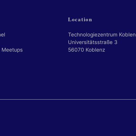
v2.scr.kaspersky-labs.com
ss.org
Location
atic.com
el
Technologiezentrum Koblen
Universitätsstraße 3
 Meetups
56070 Koblenz